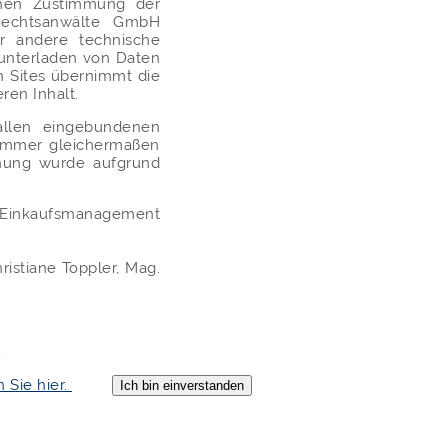
chen Zustimmung der
Rechtsanwälte GmbH
r andere technische
runterladen von Daten
n Sites übernimmt die
ren Inhalt.
allen eingebundenen
immer gleichermaßen
hnung wurde aufgrund
p Einkaufsmanagement
istiane Toppler, Mag.
m
n Sie hier.