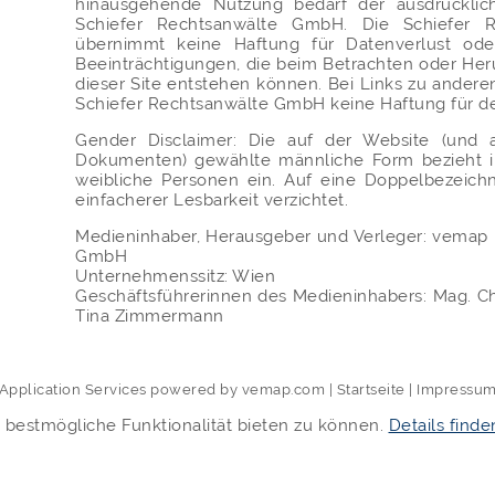
hinausgehende Nutzung bedarf der ausdrückli
Schiefer Rechtsanwälte GmbH. Die Schiefer 
übernimmt keine Haftung für Datenverlust ode
Beeinträchtigungen, die beim Betrachten oder He
dieser Site entstehen können. Bei Links zu andere
Schiefer Rechtsanwälte GmbH keine Haftung für de
Gender Disclaimer: Die auf der Website (und 
Dokumenten) gewählte männliche Form bezieht 
weibliche Personen ein. Auf eine Doppelbezeic
einfacherer Lesbarkeit verzichtet.
Medieninhaber, Herausgeber und Verleger: vema
GmbH
Unternehmenssitz: Wien
Geschäftsführerinnen des Medieninhabers: Mag. Chr
Tina Zimmermann
Application Services powered by
vemap.com
|
Startseite
|
Impressu
 bestmögliche Funktionalität bieten zu können.
Details finde