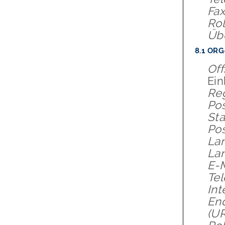
Fax
Rol
Übe
8.1
ORG
Off
Ei
Re
Pos
Sta
Pos
Lan
La
E-M
Tel
Int
End
(U