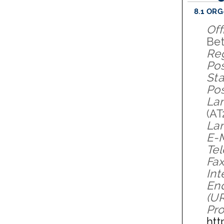
8.1
ORG
Off
Be
Re
Pos
Sta
Pos
Lan
(
AT
La
E-M
Tel
Fax
Int
End
(U
Pro
htt