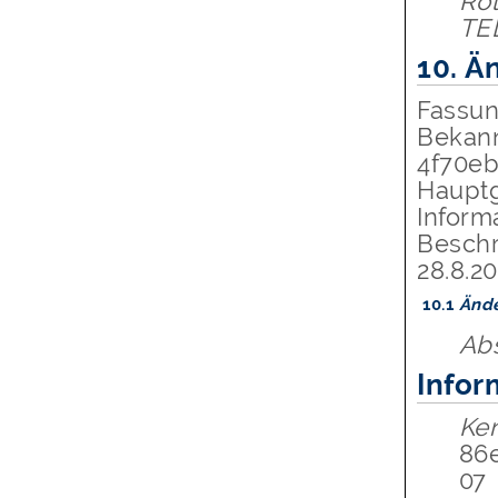
Rol
TE
10.
Ä
Fassun
Bekan
4f70eb
Hauptg
Inform
Besch
28.8.20
10.1
Änd
Ab
Info
Ke
86
07