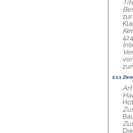
Tit
Be
zur
Kla
Ke
42
In
Ver
vor
zu
2.1.1
Zwe
Art
Ha
Hot
Zus
Ba
Zus
Die