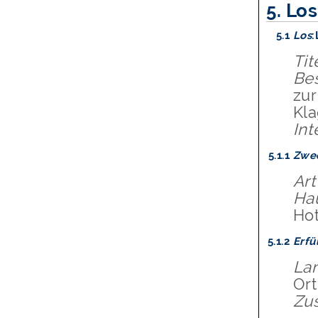
5.
Los
5.1
Los
:
Tit
Be
zur
Kla
In
5.1.1
Zwe
Art
Ha
Hot
5.1.2
Erfü
La
Ort
Zus