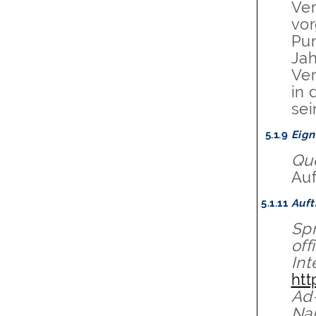
Ver
vor
Pun
Jah
Ver
in 
sei
5.1.9
Eign
Que
Auf
5.1.11
Auft
Spr
off
Int
htt
Ad
Na