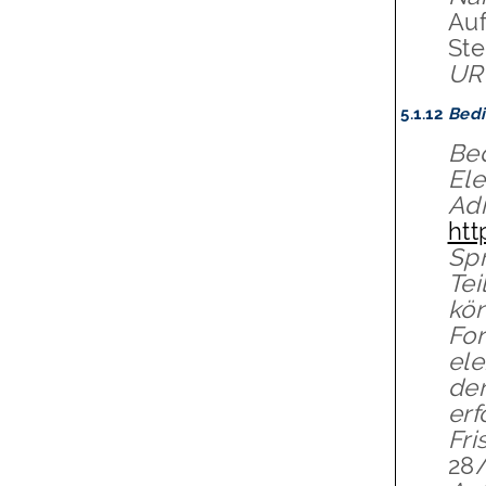
Auf
Ste
UR
5.1.12
Bedi
Bed
Ele
Adr
htt
Spr
Tei
kö
For
ele
der
erf
Fri
28