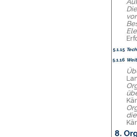
Au
Di
vo
Bes
Ele
Erf
5.1.15
Tech
5.1.16
Weit
Übe
Lan
Org
übe
Kär
Org
die
Kär
8.
Org