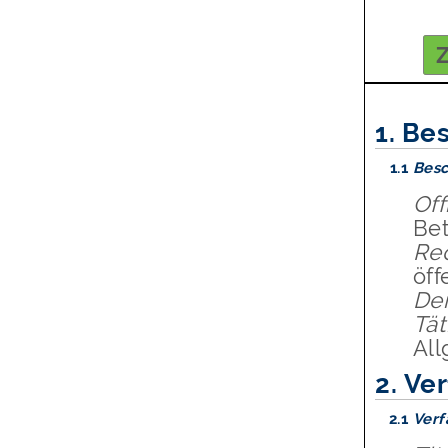
Z
1.
Bes
1.1
Besc
Off
Be
Re
öff
Der
Tät
All
2.
Ver
2.1
Verf