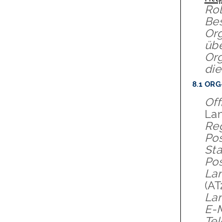
Rol
Bes
Org
übe
Org
die
8.1
ORG
Off
Lan
Re
Pos
Sta
Pos
Lan
(
AT
La
E-M
Tel