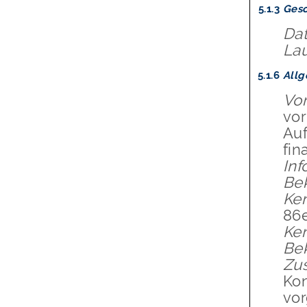
5.1.3
Gesc
Da
Lau
5.1.6
Allg
Vo
vor
Auf
fin
Inf
Be
Ke
86
Ken
Be
Zus
Kon
vor