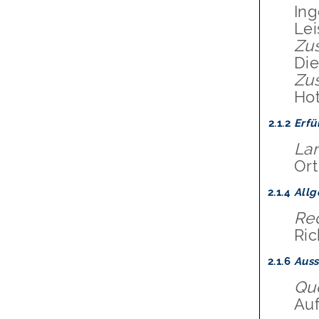
In
Le
Zus
Die
Zus
Ho
2.1.2
Erfü
La
Ort
2.1.4
Allg
Re
Ric
2.1.6
Auss
Que
Auf