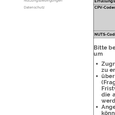
Nutzungsbedingungen
Erfüllungs
CPV-Codes
Datenschutz
NUTS-Cod
Bitte b
um
Zugr
zu e
üb
(Fr
Fris
die 
wer
Ange
könn